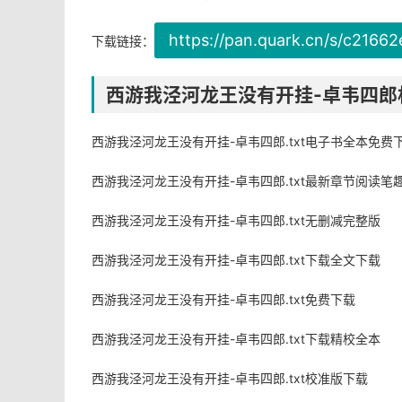
https://pan.quark.cn/s/c2166
下载链接：
西游我泾河龙王没有开挂-卓韦四郎
西游我泾河龙王没有开挂-卓韦四郎.txt电子书全本免费
西游我泾河龙王没有开挂-卓韦四郎.txt最新章节阅读笔
西游我泾河龙王没有开挂-卓韦四郎.txt无删减完整版
西游我泾河龙王没有开挂-卓韦四郎.txt下载全文下载
西游我泾河龙王没有开挂-卓韦四郎.txt免费下载
西游我泾河龙王没有开挂-卓韦四郎.txt下载精校全本
西游我泾河龙王没有开挂-卓韦四郎.txt校准版下载