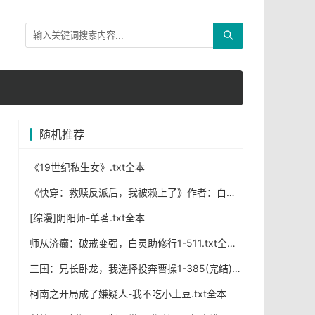
随机推荐
《19世纪私生女》.txt全本
《快穿：救赎反派后，我被赖上了》作者：白酒250.txt全本
[综漫]阴阳师-单茗.txt全本
师从济癫：破戒变强，白灵助修行1-511.txt全本
三国：兄长卧龙，我选择投奔曹操1-385(完结).txt全本
柯南之开局成了嫌疑人-我不吃小土豆.txt全本